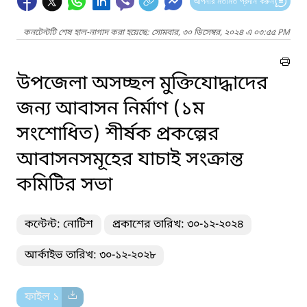
আপনার মতামত প্রদান করুন
কনটেন্টটি শেষ হাল-নাগাদ করা হয়েছে: সোমবার, ৩০ ডিসেম্বর, ২০২৪ এ ০৩:৫৫ PM
উপজেলা অসচ্ছল মুক্তিযোদ্ধাদের
জন্য আবাসন নির্মাণ (১ম
সংশোধিত) শীর্ষক প্রকল্পের
আবাসনসমূহের যাচাই সংক্রান্ত
কমিটির সভা
কন্টেন্ট: নোটিশ
প্রকাশের তারিখ: ৩০-১২-২০২৪
আর্কাইভ তারিখ: ৩০-১২-২০২৮
ফাইল ১