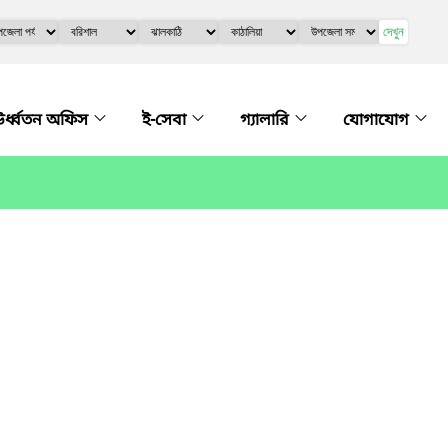
দেখুন
র্ধ্বতন অফিস
ই-সেবা
গ্যালারি
যোগাযোগ