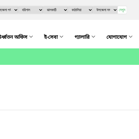
দেখুন
র্ধ্বতন অফিস
ই-সেবা
গ্যালারি
যোগাযোগ