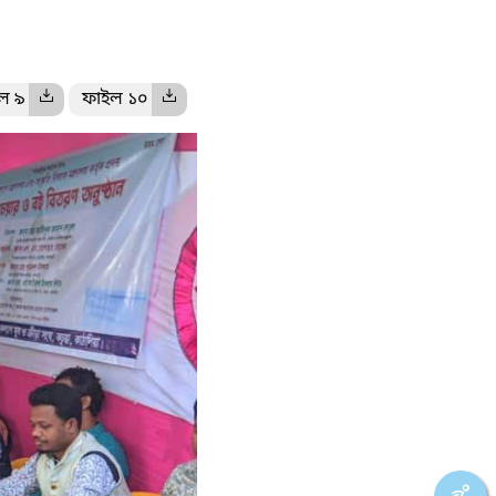
ল ৯
ফাইল ১০