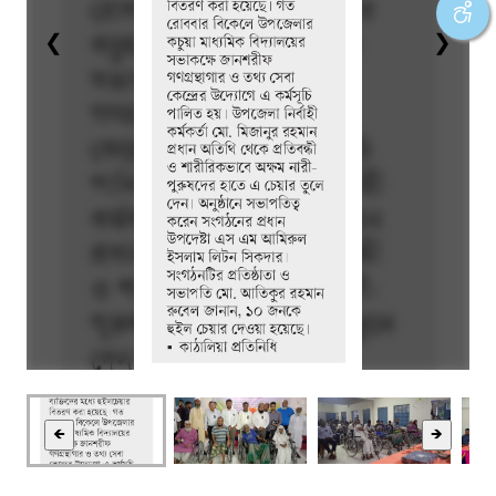
❮
❯
🡸
🡺